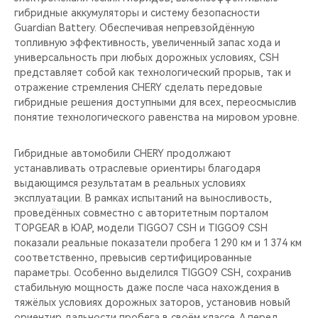
гибридные аккумуляторы и систему безопасности
Guardian Battery. Обеспечивая непревзойдённую
топливную эффективность, увеличенный запас хода и
универсальность при любых дорожных условиях, CSH
представляет собой как технологический прорыв, так и
отражение стремления CHERY сделать передовые
гибридные решения доступными для всех, переосмыслив
понятие технологического равенства на мировом уровне.
Гибридные автомобили CHERY продолжают
устанавливать отраслевые ориентиры благодаря
выдающимся результатам в реальных условиях
эксплуатации. В рамках испытаний на выносливость,
проведённых совместно с авторитетным порталом
TOPGEAR в ЮАР, модели TIGGO7 CSH и TIGGO9 CSH
показали реальные показатели пробега 1 290 км и 1 374 км
соответственно, превысив сертифицированные
параметры. Особенно выделился TIGGO9 CSH, сохранив
стабильную мощность даже после часа нахождения в
тяжёлых условиях дорожных заторов, установив новый
ориентир дальности пробега в своём классе. А перед