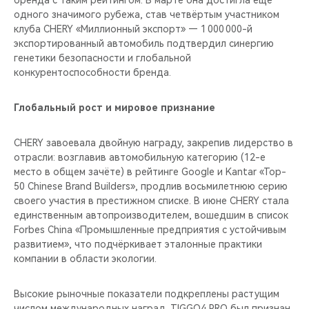
одного значимого рубежа, став четвёртым участником
клуба CHERY «Миллионный экспорт» — 1 000 000-й
экспортированный автомобиль подтвердил синергию
генетики безопасности и глобальной
конкурентоспособности бренда.
Глобальный рост и мировое признание
CHERY завоевала двойную награду, закрепив лидерство в
отрасли: возглавив автомобильную категорию (12-е
место в общем зачёте) в рейтинге Google и Kantar «Top-
50 Chinese Brand Builders», продлив восьмилетнюю серию
своего участия в престижном списке. В июне CHERY стала
единственным автопроизводителем, вошедшим в список
Forbes China «Промышленные предприятия c устойчивым
развитием», что подчёркивает эталонные практики
компании в области экологии.
Высокие рыночные показатели подкреплены растущим
числом международных наград. TIGGO4 PRO был признан