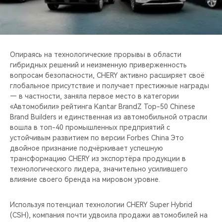
CHERY REMOTE
CHERY И СПОРТ
НАШИ МЕРОПРИЯТИЯ
Опираясь на технологические прорывы в области
гибридных решений и неизменную приверженность
вопросам безопасности, CHERY активно расширяет своё
ВИДЕООБЗОРЫ
глобальное присутствие и получает престижные награды
— в частности, заняла первое место в категории
CHERY ДЛЯ ДЕТЕЙ
«Автомобили» рейтинга Kantar BrandZ Top-50 Chinese
Brand Builders и единственная из автомобильной отрасли
вошла в топ-40 промышленных предприятий с
устойчивым развитием по версии Forbes China Это
двойное признание подчёркивает успешную
трансформацию CHERY из экспортёра продукции в
технологического лидера, значительно усилившего
влияние своего бренда на мировом уровне.
Используя потенциал технологии CHERY Super Hybrid
(CSH), компания почти удвоила продажи автомобилей на