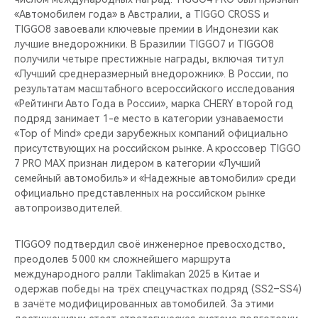
«Автомобилем года» в Австралии, а TIGGO CROSS и
TIGGO8 завоевали ключевые премии в Индонезии как
лучшие внедорожники. В Бразилии TIGGO7 и TIGGO8
получили четыре престижные награды, включая титул
«Лучший среднеразмерный внедорожник». В России, по
результатам масштабного всероссийского исследования
«Рейтинги Авто Года в России», марка CHERY второй год
подряд занимает 1-е место в категории узнаваемости
«Top of Mind» среди зарубежных компаний официально
присутствующих на российском рынке. А кроссовер TIGGO
7 PRO MAX признан лидером в категории «Лучший
семейный автомобиль» и «Надежные автомобили» среди
официально представленных на российском рынке
автопроизводителей.
TIGGO9 подтвердил своё инженерное превосходство,
преодолев 5 000 км сложнейшего маршрута
международного ралли Taklimakan 2025 в Китае и
одержав победы на трёх спецучастках подряд (SS2–SS4)
в зачёте модифицированных автомобилей. За этими