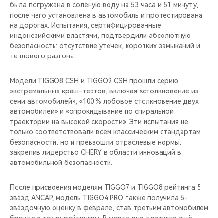
была погружена в солёную воду на 53 часа и 51 минуту,
после чего установлена в автомобиль и протестирована
на дорогах. Испытания, сертифицированные
индонезийскими властями, подтвердили абсолютную
безопасность: отсутствие утечек, коротких замыканий и
теплового разгона.
Модели TIGGO8 CSH и TIGGO9 CSH прошли серию
экстремальных краш-тестов, включая «столкновение из
семи автомобилей», «100 % лобовое столкновение двух
автомобилей» и «опрокидывание по спиральной
траектории на высокой скорости». Эти испытания не
только соответствовали всем классическим стандартам
безопасности, но и превзошли отраслевые нормы,
закрепив лидерство CHERY в области инноваций в
автомобильной безопасности.
После присвоения моделям TIGGO7 и TIGGO8 рейтинга 5
звёзд ANCAP, модель TIGGO4 PRO также получила 5-
звёздочную оценку в феврале, став третьим автомобилем
бренда с таким рейтингом. В марте она достигла ещё