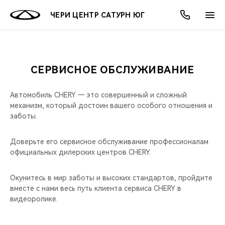
ЧЕРИ ЦЕНТР САТУРН ЮГ
СЕРВИСНОЕ ОБСЛУЖИВАНИЕ
ОНЛАЙН СЕРВИСЫ
ПОКУПАТЕЛЯМ
ВЛАДЕЛЬЦАМ
О КОМПАНИИ
МИР CHERY
МОДЕЛИ
АКЦИИ
Автомобиль CHERY — это совершенный и сложный
ВЫБОР И ПОКУПКА
СЕРВИС
АКСЕССУАРЫ
ВЫГОДЫ И АКЦИИ
ВЫБОР И ПОКУПКА
О НАС
ВСЕ МОДЕЛИ
механизм, который достоин вашего особого отношения и
заботы.
КРЕДИТ И СТРАХОВАНИЕ
ЗАПЧАСТИ И АКСЕССУАРЫ
О БРЕНДЕ
КРЕДИТ
МЫ В СОЦСЕТЯХ
КРОССОВЕРЫ
Доверьте его сервисное обслуживание профессионалам
ПОДДЕРЖКА
CHERY В СОЦСЕТЯХ
официальных дилерских центров CHERY.
СЕДАНЫ
CHERY CONNECT
ЛЮДИ CHERY
Окунитесь в мир заботы и высоких стандартов, пройдите
вместе с нами весь путь клиента сервиса CHERY в
НОВИНКИ
видеоролике.
БЛАГОТВОРИТЕЛЬНОСТЬ