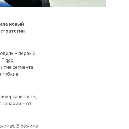
вила новый
 стратегии
модель - первый
Tiggo,
витие сегмента
е гибкие
 универсальность,
сценарии – от
ежимах. В режиме