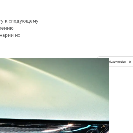
ry к следующему
блению
нарии их
Privacy notice