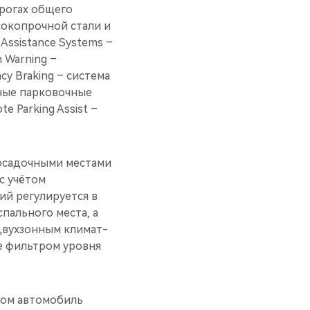
рогах общего
сокопрочной стали и
Assistance Systems –
 Warning –
y Braking – система
ные парковочные
e Parking Assist –
посадочными местами
с учётом
ий регулируется в
пального места, а
двухзонным климат-
е фильтром уровня
ром автомобиль