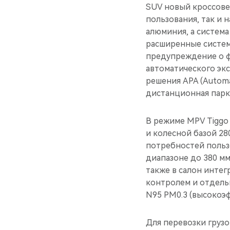
SUV новый кроссове
пользования, так и 
алюминия, а система
расширенные системы
предупреждение о ф
автоматического эк
решения APA (Automat
дистанционная парко
В режиме MPV Tiggo
и колесной базой 28
потребностей польз
диапазоне до 380 м
также в салон инте
контролем и отдель
N95 PM0.3 (высокоэф
Для перевозки груз