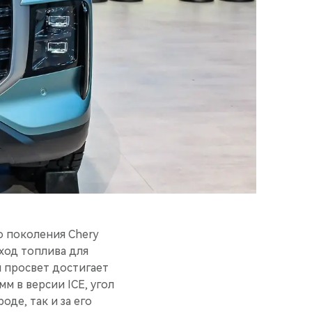
о поколения Chery
ход топлива для
й просвет достигает
м в версии ICE, угол
оде, так и за его