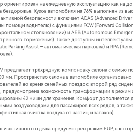
р ориентирован на ежедневную эксплуатацию как на до
на бездорожье. Кузов автомобиля на 76% выполнен из вы
 активной безопасности включает ADAS (Advanced Driver 
 помощи водителю) с функциями FCW (Forward Collision
ронтальном столкновении) и AEB (Autonomous Emergenc
стренного торможения). Также доступны интеллектуаль
ic Parking Assist – автоматическая парковка) и RPA (Remot
вка).
 V предлагает трёхрядную компоновку салона с семью 
00 мм. Пространство салона в автомобиле организовано 
ователей во время семейных поездок: второй ряд сиден
м, предусмотрена возможность трансформации в режим с
грированы 42 ниши для хранения. Комфорт дополняется 
ными воздуховодами для пассажиров всех рядов, а такж
фективная очистка воздуха от частиц и запахов).
ов и активного отдыха предусмотрен режим PUP, в кото