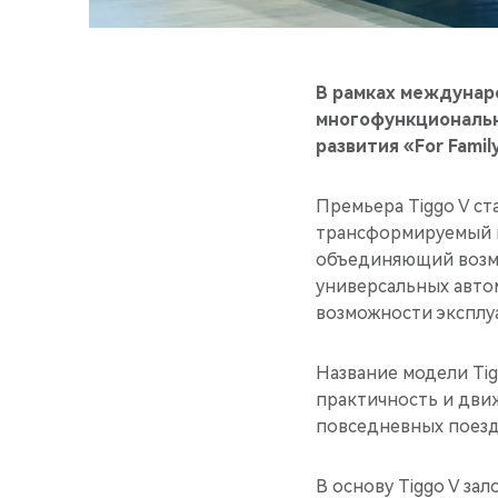
В рамках междунар
многофункциональны
развития «For Famil
Премьера Tiggo V ст
трансформируемый м
объединяющий возмо
универсальных авто
возможности эксплу
Название модели Tigg
практичность и дви
повседневных поездо
В основу Tiggo V за