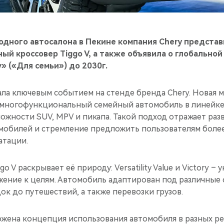
одного автосалона в Пекине компания Chery предста
й кроссовер Tiggo V, а также объявила о глобальной
y» («Для семьи») до 2030г.
ала ключевым событием на стенде бренда Chery. Новая 
ногофункциональный семейный автомобиль в линейке 
жности SUV, MPV и пикапа. Такой подход отражает раз
мобилей и стремление предложить пользователям боле
атации.
o V раскрывает её природу: Versatility Value и Victory –
жение к целям. Автомобиль адаптирован под различные 
к до путешествий, а также перевозки грузов.
ложена концепция использования автомобиля в разных р