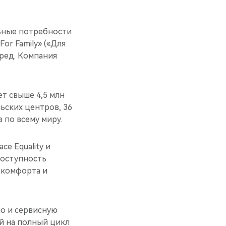
льные потребности
or Family» («Для
еред. Компания
ет свыше 4,5 млн
ьских центров, 36
 по всему миру.
ce Equality и
 доступность
 комфорта и
но и сервисную
ый на полный цикл