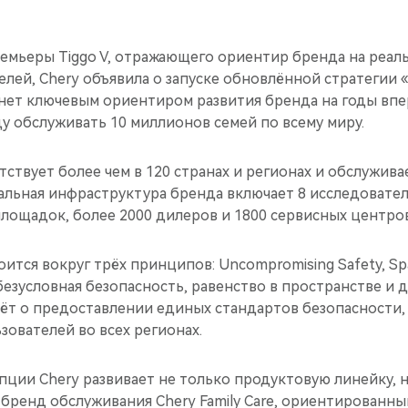
емьеры Tiggo V, отражающего ориентир бренда на реа
лей, Chery объявила о запуске обновлённой стратегии «F
анет ключевым ориентиром развития бренда на годы вп
ду обслуживать 10 миллионов семей по всему миру.
тствует более чем в 120 странах и регионах и обслужива
альная инфраструктура бренда включает 8 исследовател
лощадок, более 2000 дилеров и 1800 сервисных центров
ится вокруг трёх принципов: Uncompromising Safety, Spa
 (безусловная безопасность, равенство в пространстве и
дёт о предоставлении единых стандартов безопасности,
зователей во всех регионах.
пции Chery развивает не только продуктовую линейку, 
 бренд обслуживания Chery Family Care, ориентированн