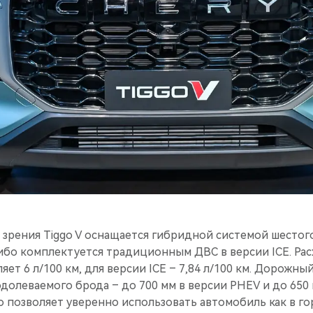
 зрения Tiggo V оснащается гибридной системой шестог
либо комплектуется традиционным ДВС в версии ICE. Рас
яет 6 л/100 км, для версии ICE – 7,84 л/100 км. Дорожны
одолеваемого брода – до 700 мм в версии PHEV и до 650 м
о позволяет уверенно использовать автомобиль как в гор