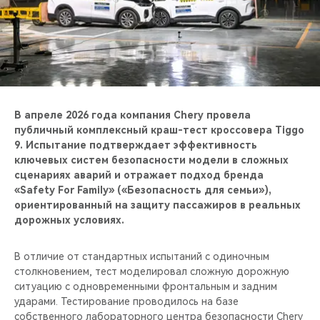
CHERY REMOTE
CHERY И СПОРТ
НАШИ МЕРОПРИЯТИЯ
ВИДЕООБЗОРЫ
В апреле 2026 года компания Chery провела
публичный комплексный краш-тест кроссовера Tiggo
9. Испытание подтверждает эффективность
CHERY ДЛЯ ДЕТЕЙ
ключевых систем безопасности модели в сложных
сценариях аварий и отражает подход бренда
«Safety For Family» («Безопасность для семьи»),
ориентированный на защиту пассажиров в реальных
дорожных условиях.
В отличие от стандартных испытаний с одиночным
столкновением, тест моделировал сложную дорожную
ситуацию с одновременными фронтальным и задним
ударами. Тестирование проводилось на базе
собственного лабораторного центра безопасности Chery