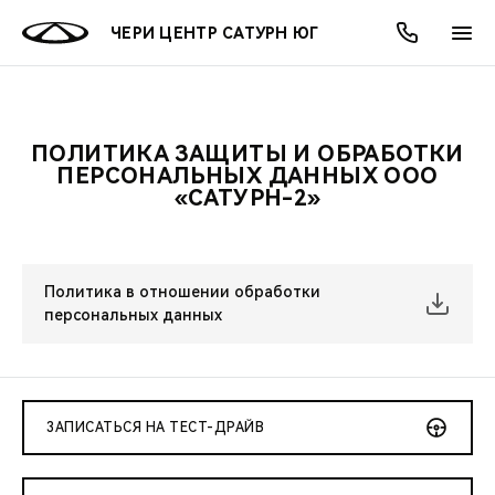
ЧЕРИ ЦЕНТР САТУРН ЮГ
ПОЛИТИКА ЗАЩИТЫ И ОБРАБОТКИ
ОНЛАЙН СЕРВИСЫ
ПОКУПАТЕЛЯМ
ВЛАДЕЛЬЦАМ
О КОМПАНИИ
МИР CHERY
МОДЕЛИ
АКЦИИ
ПЕРСОНАЛЬНЫХ ДАННЫХ ООО
«САТУРН-2»
ВЫБОР И ПОКУПКА
СЕРВИС
АКСЕССУАРЫ
ВЫГОДЫ И АКЦИИ
ВЫБОР И ПОКУПКА
О НАС
ВСЕ МОДЕЛИ
КРЕДИТ И СТРАХОВАНИЕ
ЗАПЧАСТИ И АКСЕССУАРЫ
О БРЕНДЕ
КРЕДИТ
МЫ В СОЦСЕТЯХ
КРОССОВЕРЫ
Политика в отношении обработки
персональных данных
ПОДДЕРЖКА
CHERY В СОЦСЕТЯХ
СЕДАНЫ
CHERY CONNECT
ЛЮДИ CHERY
НОВИНКИ
ЗАПИСАТЬСЯ НА ТЕСТ-ДРАЙВ
БЛАГОТВОРИТЕЛЬНОСТЬ