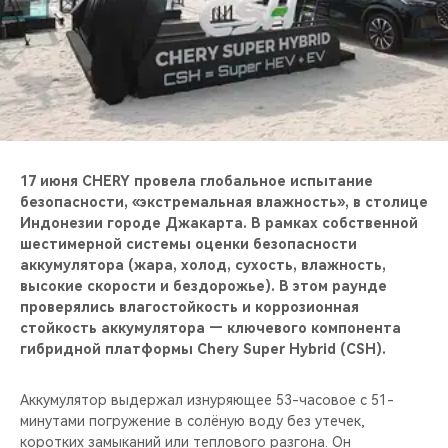
CHERY REMOTE
CHERY И СПОРТ
НАШИ МЕРОПРИЯТИЯ
ВИДЕООБЗОРЫ
17 июня CHERY провела глобальное испытание
безопасности, «экстремальная влажность», в столице
CHERY ДЛЯ ДЕТЕЙ
Индонезии городе Джакарта. В рамках собственной
шестимерной системы оценки безопасности
аккумулятора (жара, холод, сухость, влажность,
высокие скорости и бездорожье). В этом раунде
проверялись влагостойкость и коррозионная
стойкость аккумулятора — ключевого компонента
гибридной платформы Chery Super Hybrid (CSH).
Аккумулятор выдержал изнуряющее 53-часовое с 51-
минутами погружение в солёную воду без утечек,
коротких замыканий или теплового разгона. Он