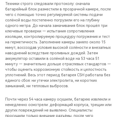
Техники строго следовали протоколу: сначала
батарейный блок разместили в прозрачной камере, после
чего с помощью точно регулируемой системы подачи
солёной воды постепенно погрузили его на глубину
одного метра. До начала замачивания блок прошёл три
ключевые проверки — испытания сопротивления
изоляции, контролируемую процедуру погружения и тест
на герметичность. Заполнение камеры заняло около 15
минут, воссоздав условия высокой солёности и внезапных
наводнений вследствие проливных дождей. Затем
аккумулятор оставили в солёной воде на 53 часа 51
минуту — значительно дольше отраслевых стандартов —
чтобы оценить коррозионную стойкость и целостность
уплотнений. Весь этот период батарея CSH работала без
единого сбоя: ни утечки электролита, ни коротких
замыканий, ни тепловых выбросов.
Почти через 54 часа камеру осушили, батарею извлекли и
немедленно осмотрели: деформаций корпуса, трещин или
других повреждений не выявлено. Специалисты
просушили только внешние разъёмы, после чего