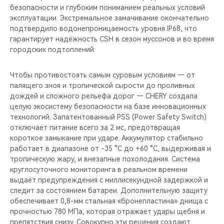
безопасности и глубоким пониманием реальных условий
эксплуатации. Экстремальное замачивание окончательно
подтвердило водонепроницаемость уровня IP68, что
гарантирует надёжность CSH в сезон муссонов и во время
городских подтоплений.
Чтобы противостоять самым суровым условиям — от
палящего зноя и тропической сырости до проливных
дождей и сложного рельефа дорог — CHERY создала
целую экосистему безопасности на базе инновационных
технологий. Запатентованный PSS (Power Safety Switch)
отключает питание всего за 2 мс, предотвращая
короткое замыкание при ударе. Аккумулятор стабильно
работает в диапазоне от -35 °C до +60 °C, выдерживая и
тропическую жару, и внезапные похолодания. Система
круглосуточного мониторинга в реальном времени
выдаёт предупреждения с миллисекундной задержкой и
следит за состоянием батареи. Дополнительную защиту
обеспечивает 0,8-мм стальная «бронепластина» днища с
прочностью 780 МПа, которая отражает удары щебня и
препятствия снизу. Совокупно эти решения создают