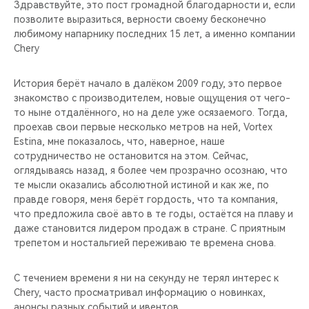
CHERY REMOTE
Здравствуйте, это пост громадной благодарности и, если
позволите выразиться, верности своему бесконечно
любимому напарнику последних 15 лет, а именно компании
CHERY И СПОРТ
Chery
НАШИ МЕРОПРИЯТИЯ
История берёт начало в далёком 2009 году, это первое
знакомство с производителем, новые ощущения от чего-
ВИДЕООБЗОРЫ
то ныне отдалённого, но на деле уже осязаемого. Тогда,
проехав свои первые несколько метров на ней, Vortex
Estina, мне показалось, что, наверное, наше
CHERY ДЛЯ ДЕТЕЙ
сотрудничество не остановится на этом. Сейчас,
оглядываясь назад, я более чем прозрачно осознаю, что
те мысли оказались абсолютной истиной и как же, по
правде говоря, меня берёт гордость, что та компания,
что предложила своё авто в те годы, остаётся на плаву и
даже становится лидером продаж в стране. С приятным
трепетом и ностальгией переживаю те времена снова.
С течением времени я ни на секунду не терял интерес к
Chery, часто просматривал информацию о новинках,
анонсы разных событий и ивентов.