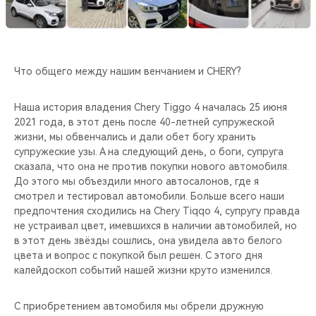
CHERY REMOTE
CHERY И СПОРТ
Что общего между нашим венчанием и CHERY?
НАШИ МЕРОПРИЯТИЯ
Наша история владения Chery Tiggo 4 началась 25 июня
ВИДЕООБЗОРЫ
2021 года, в этот день после 40-летней супружеской
жизни, мы обвенчались и дали обет богу хранить
CHERY ДЛЯ ДЕТЕЙ
супружеские узы. А на следующий день, о боги, супруга
сказала, что она не против покупки нового автомобиля.
До этого мы объездили много автосалонов, где я
смотрел и тестировал автомобили. Больше всего наши
предпочтения сходились на Chery Tiqqo 4, супругу правда
не устраивал цвет, имевшихся в наличии автомобилей, но
в этот день звёзды сошлись, она увидела авто белого
цвета и вопрос с покупкой был решен. С этого дня
калейдоскоп событий нашей жизни круто изменился.
С приобретением автомобиля мы обрели дружную