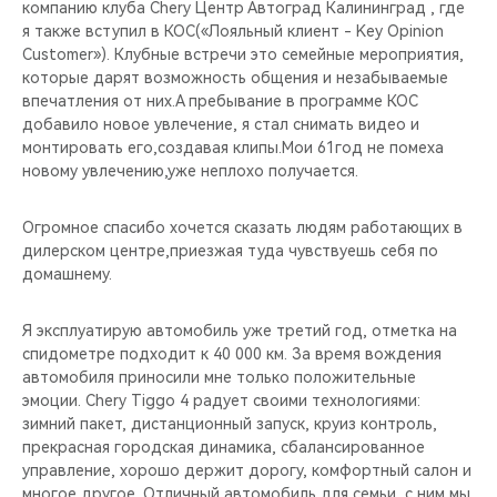
компанию клуба Chery Центр Автоград Калининград , где
я также вступил в КОС(«Лояльный клиент - Key Opinion
Customer»). Клубные встречи это семейные мероприятия,
которые дарят возможность общения и незабываемые
впечатления от них.А пребывание в программе КОС
добавило новое увлечение, я стал снимать видео и
монтировать его,создавая клипы.Мои 61год не помеха
новому увлечению,уже неплохо получается.
Огромное спасибо хочется сказать людям работающих в
дилерском центре,приезжая туда чувствуешь себя по
домашнему.
Я эксплуатирую автомобиль уже третий год, отметка на
спидометре подходит к 40 000 км. За время вождения
автомобиля приносили мне только положительные
эмоции. Chery Tiggo 4 радует своими технологиями:
зимний пакет, дистанционный запуск, круиз контроль,
прекрасная городская динамика, сбалансированное
управление, хорошо держит дорогу, комфортный салон и
многое другое. Отличный автомобиль для семьи, с ним мы